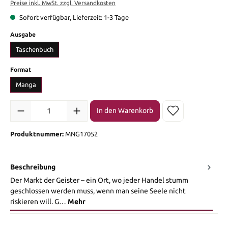
Preise inkl. MwSt. zzgl. Versandkosten
Sofort verfügbar, Lieferzeit: 1-3 Tage
auswählen
Ausgabe
Taschenbuch
auswählen
Format
Manga
Produkt Anzahl: Gib den gewünschten Wert ein oder benutze die Sch
In den Warenkorb
Produktnummer:
MNG17052
Beschreibung
Der Markt der Geister – ein Ort, wo jeder Handel stumm
geschlossen werden muss, wenn man seine Seele nicht
riskieren will. G…
Mehr