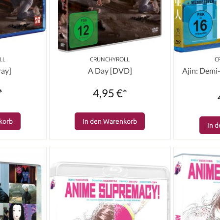
LL
CRUNCHYROLL
C
ray]
A Day [DVD]
Ajin: Demi
*
4,95 €*
korb
In den Warenkorb
In 