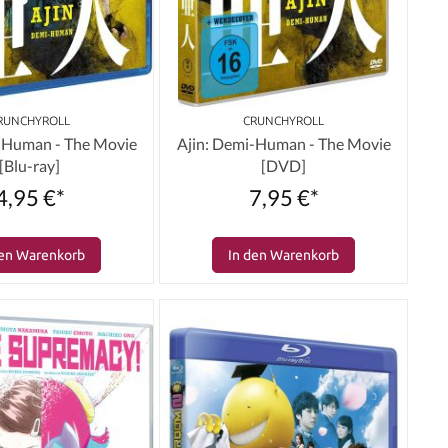
RUNCHYROLL
CRUNCHYROLL
-Human - The Movie
Ajin: Demi-Human - The Movie
[Blu-ray]
[DVD]
4,95 €*
7,95 €*
den Warenkorb
In den Warenkorb