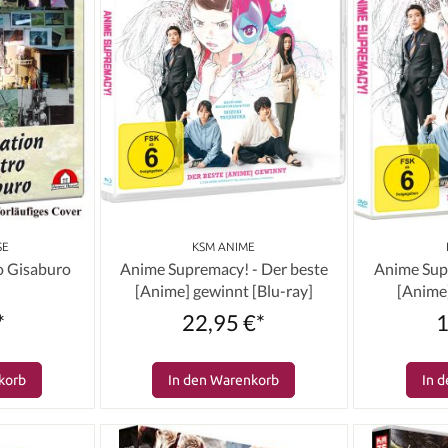
SE
KSM ANIME
o Gisaburo
Anime Supremacy! - Der beste
Anime Sup
[Anime] gewinnt [Blu-ray]
[Anime
*
22,95 €*
1
korb
In den Warenkorb
In 