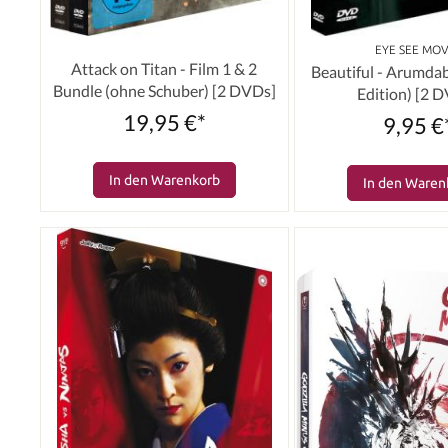
‎ EYE SEE MOV
Attack on Titan - Film 1 & 2
Beautiful - Arumda
Bundle (ohne Schuber) [2 DVDs]
Edition) [2 
19,95 €*
9,95 €
In den Warenkorb
In den Waren