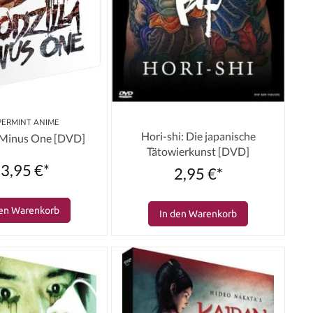
PERMINT ANIME
Hori-shi: Die japanische
 Minus One [DVD]
Tätowierkunst [DVD]
3,95 €*
2,95 €*
den Warenkorb
In den Warenkorb