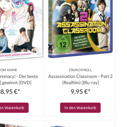
KSM ANIME
CRUNCHYROLL
remacy! - Der beste
Assassination Classroom - Part 2
] gewinnt [DVD]
(Realfilm) [Blu-ray]
8,95 €*
9,95 €*
den Warenkorb
In den Warenkorb