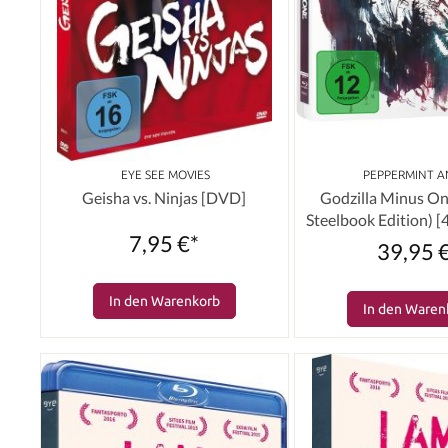
‎ EYE SEE MOVIES
PEPPERMINT A
Geisha vs. Ninjas [DVD]
Godzilla Minus On
Steelbook Edition) 
7,95 €*
Blu-ray]
39,95 
In den Warenkorb
In den Waren