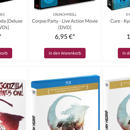
IES
CRUNCHYROLL
‎ 
bda (Deluxe
Corpse Party - Live Action Movie
Cure - Ky
DVDs]
[DVD]
*
6,95 €*
1
korb
In den Warenkorb
In 