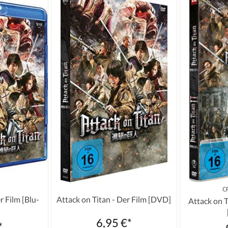
C
r Film [Blu-
Attack on Titan - Der Film [DVD]
Attack on T
6,95 €*
*