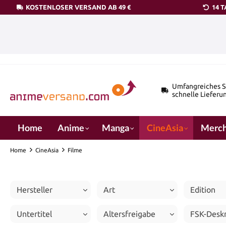
KOSTENLOSER VERSAND AB 49 €
14 
pringen
Zur Hauptnavigation springen
Umfangreiches S
schnelle Lieferu
Home
Anime
Manga
CineAsia
Merch
Home
CineAsia
Filme
Hersteller
Art
Edition
Untertitel
Altersfreigabe
FSK-Desk