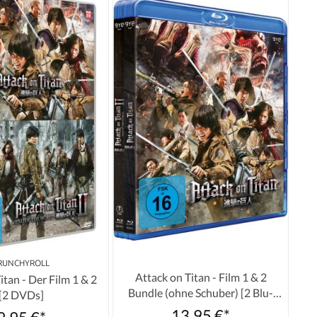
RUNCHYROLL
Attack on Titan - Film 1 & 2
itan - Der Film 1 & 2
Bundle (ohne Schuber) [2 Blu-
[2 DVDs]
rays]
13,95 €*