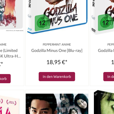
NIME
PEPPERMINT ANIME
PEP
e (Limited
Godzilla Minus One [Blu-ray]
Godzilla
[4K Ultra-HD
18,95 €*
1
€*
In den Warenkorb
In 
korb