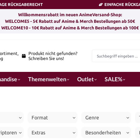
TAGE RÜCKGABERECHT
EINFACHE RÜCKG
Willkommensrabatt im neuen AnimeVersand-Shop:
WELCOME5 - 5€ Rabatt auf Anime & Merch Bestellungen ab 50€
WELCOME10 - 10€ Rabatt auf Anime & Merch Bestellungen ab 100€
ortiment,
Produkt nicht gefunden?
ng
Schreiben Sie uns!
andise
Themenwelten
Outlet
SALE%
Format
Genre
riptoren
Extras
Besonderheiten