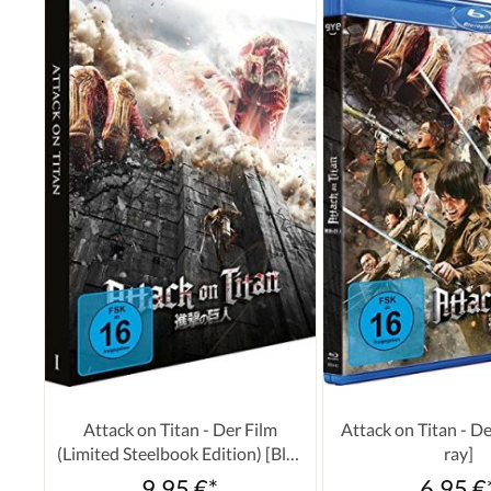
Attack on Titan - Der Film
Attack on Titan - De
(Limited Steelbook Edition) [Blu-
ray]
ray]
9,95 €*
6,95 €