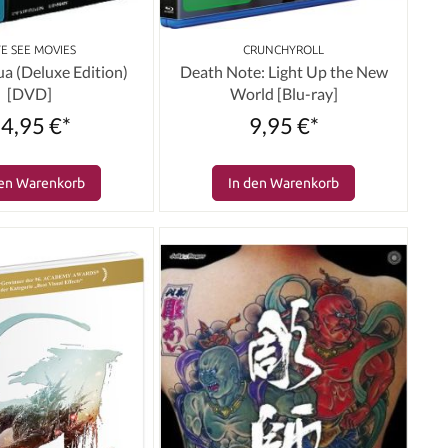
EYE SEE MOVIES
CRUNCHYROLL
ua (Deluxe Edition)
Death Note: Light Up the New
[DVD]
World [Blu-ray]
4,95 €*
9,95 €*
den Warenkorb
In den Warenkorb