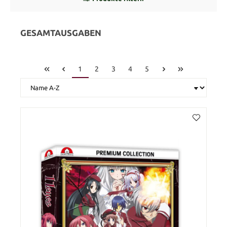
GESAMTAUSGABEN
1
2
3
4
5