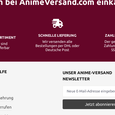
 bei AnimeVersand.com eink
SCHNELLE LIEFERUNG
ZAHL
ORTIMENT
Wir versenden alle
Der ge
 sind
Bestellungen per DHL oder
Zahlun
eferbar
Deutsche Post
SS
LFE
UNSER ANIME-VERSAND
NEWSLETTER
lehrung
Jetzt abonniere
rrufen