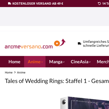
KOSTENLOSER VERSAND AB 49 €
14 
pringen
Zur Hauptnavigation springen
Umfangreiches S
schnelle Lieferu
Home
Anime
Manga
CineAsia
Merch
Home
Anime
Tales of Wedding Rings: Staffel 1 - Gesam
Bildergalerie überspringen