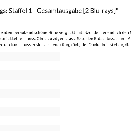
s: Staffel 1 - Gesamtausgabe [2 Blu-rays]"
n die atemberaubend schöne Hime verguckt hat. Nachdem er endlich den Mu
urückkehren muss. Ohne zu zögern, fasst Sato den Entschluss, seiner Ang
ecken kann, muss er sich als neuer Ringkönig der Dunkelheit stellen, die 