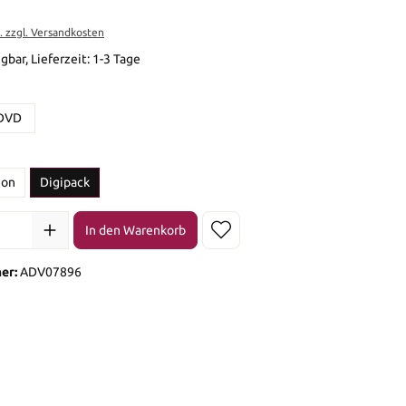
t. zzgl. Versandkosten
gbar, Lieferzeit: 1-3 Tage
en
DVD
en
ion
Digipack
l: Gib den gewünschten Wert ein oder benutze die Schaltflächen 
In den Warenkorb
er:
ADV07896