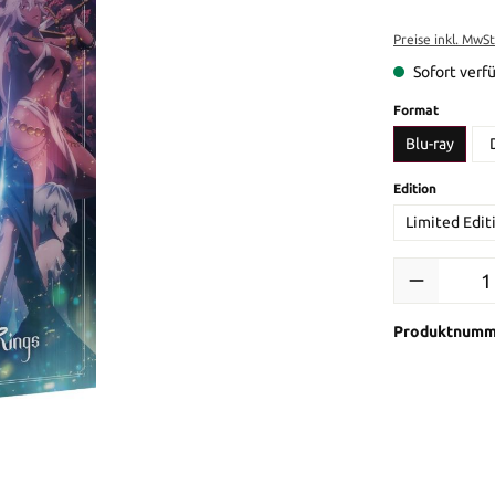
Preise inkl. MwS
Sofort verfü
auswähl
Format
Blu-ray
auswähl
Edition
Limited Edit
Produkt Anzah
Produktnumm