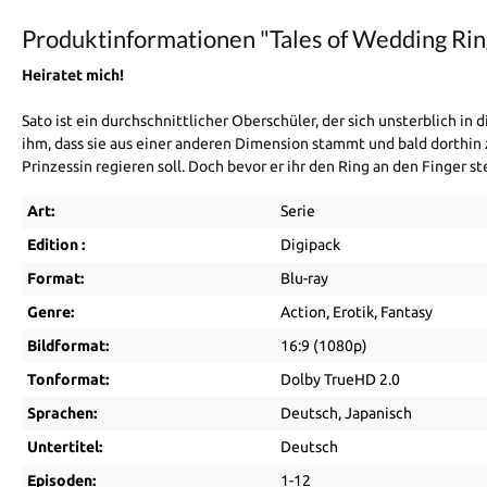
Produktinformationen "Tales of Wedding Ring
Heiratet mich!
Sato ist ein durchschnittlicher Oberschüler, der sich unsterblich i
ihm, dass sie aus einer anderen Dimension stammt und bald dorthin z
Prinzessin regieren soll. Doch bevor er ihr den Ring an den Finger st
Art:
Serie
Edition :
Digipack
Format:
Blu-ray
Genre:
Action
, Erotik
, Fantasy
Bildformat:
16:9 (1080p)
Tonformat:
Dolby TrueHD 2.0
Sprachen:
Deutsch
, Japanisch
Untertitel:
Deutsch
Episoden:
1-12