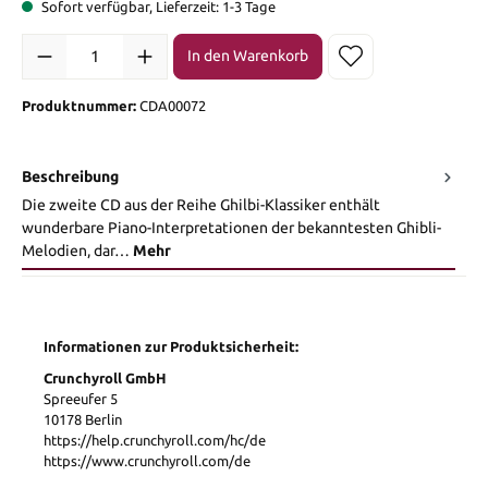
Sofort verfügbar, Lieferzeit: 1-3 Tage
Produkt Anzahl: Gib den gewünschten Wert ein oder benutze die Sch
In den Warenkorb
Produktnummer:
CDA00072
Beschreibung
Die zweite CD aus der Reihe Ghilbi-Klassiker enthält
wunderbare Piano-Interpretationen der bekanntesten Ghibli-
Melodien, dar…
Mehr
Informationen zur Produktsicherheit:
Crunchyroll GmbH
Spreeufer 5
10178 Berlin
https://help.crunchyroll.com/hc/de
https://www.crunchyroll.com/de