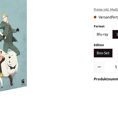
Preise inkl. MwS
Versandferti
auswähl
Format
Blu-ray
auswähl
Edition
Box-Set
Produkt Anzah
Produktnumm