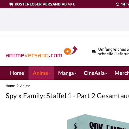
KOSTENLOSER VERSAND AB 49 €
14 
pringen
Zur Hauptnavigation springen
Umfangreiches S
schnelle Lieferu
Home
Anime
Manga
CineAsia
Merch
Home
Anime
Spy x Family: Staffel 1 - Part 2 Gesamta
Bildergalerie überspringen