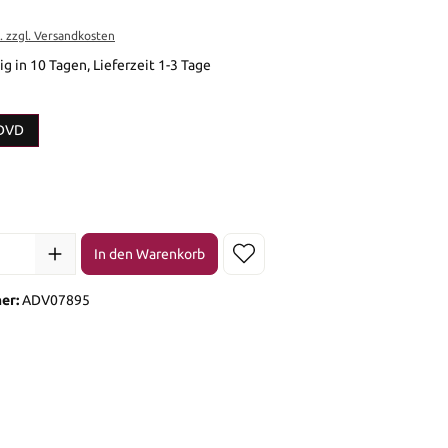
t. zzgl. Versandkosten
g in 10 Tagen, Lieferzeit 1-3 Tage
en
DVD
en
l: Gib den gewünschten Wert ein oder benutze die Schaltflächen 
In den Warenkorb
er:
ADV07895