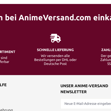
 bei AnimeVersand.com eink
SCHNELLE LIEFERUNG
ZAHL
ORTIMENT
Wir versenden alle
Der ge
 sind
Bestellungen per DHL oder
Zahlun
eferbar
Deutsche Post
SS
LFE
UNSER ANIME-VERSAND
NEWSLETTER
lehrung