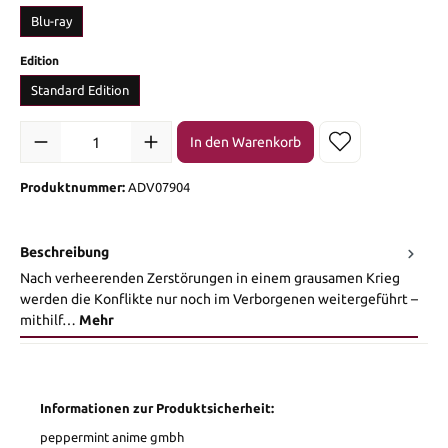
Blu-ray
auswählen
Edition
Standard Edition
Produkt Anzahl: Gib den gewünschten Wert ein oder benutze die Sch
In den Warenkorb
Produktnummer:
ADV07904
Beschreibung
Nach verheerenden Zerstörungen in einem grausamen Krieg
werden die Konflikte nur noch im Verborgenen weitergeführt –
mithilf…
Mehr
Informationen zur Produktsicherheit:
peppermint anime gmbh