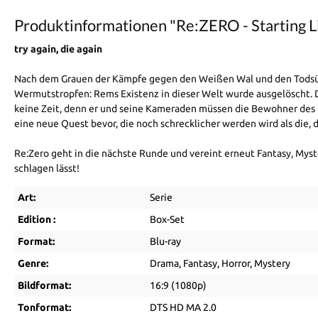
Produktinformationen "Re:ZERO - Starting Li
try again, die again
Nach dem Grauen der Kämpfe gegen den Weißen Wal und den Todsünde
Wermutstropfen: Rems Existenz in dieser Welt wurde ausgelöscht. D
keine Zeit, denn er und seine Kameraden müssen die Bewohner des D
eine neue Quest bevor, die noch schrecklicher werden wird als die, d
Re:Zero geht in die nächste Runde und vereint erneut Fantasy, Myste
schlagen lässt!
Art:
Serie
Edition :
Box-Set
Format:
Blu-ray
Genre:
Drama
, Fantasy
, Horror
, Mystery
Bildformat:
16:9 (1080p)
Tonformat:
DTS HD MA 2.0