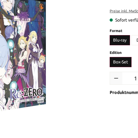
Preise inkl. MwS
Sofort verfü
auswähl
Format
Blu-ray
auswähl
Edition
Box-Set
Produkt Anzah
Produktnumm