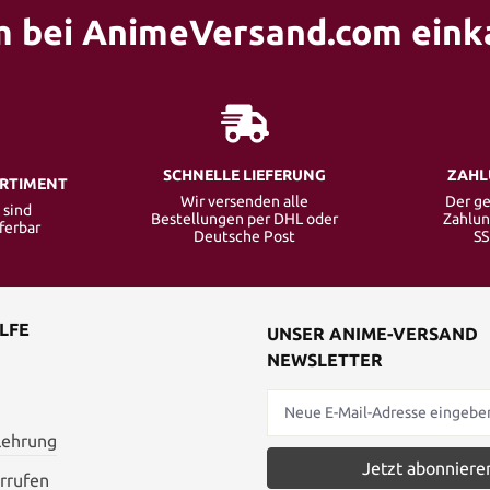
 bei AnimeVersand.com eink
SCHNELLE LIEFERUNG
ZAHL
ORTIMENT
Wir versenden alle
Der ge
 sind
Bestellungen per DHL oder
Zahlun
eferbar
Deutsche Post
SS
LFE
UNSER ANIME-VERSAND
NEWSLETTER
lehrung
Jetzt abonniere
rrufen