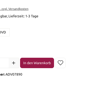
t. zzgl. Versandkosten
gbar, Lieferzeit: 1-3 Tage
en
DVD
en
l: Gib den gewünschten Wert ein oder benutze die Schaltflächen 
In den Warenkorb
er:
ADV07890