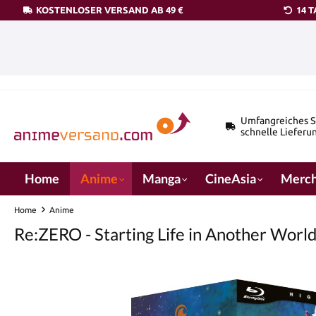
KOSTENLOSER VERSAND AB 49 €
14 
pringen
Zur Hauptnavigation springen
Umfangreiches S
schnelle Lieferu
Home
Anime
Manga
CineAsia
Merch
Home
Anime
Re:ZERO - Starting Life in Another World
Bildergalerie überspringen