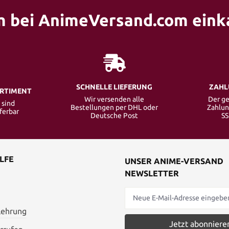
 bei AnimeVersand.com eink
SCHNELLE LIEFERUNG
ZAHL
ORTIMENT
Wir versenden alle
Der ge
 sind
Bestellungen per DHL oder
Zahlun
eferbar
Deutsche Post
SS
LFE
UNSER ANIME-VERSAND
NEWSLETTER
lehrung
Jetzt abonniere