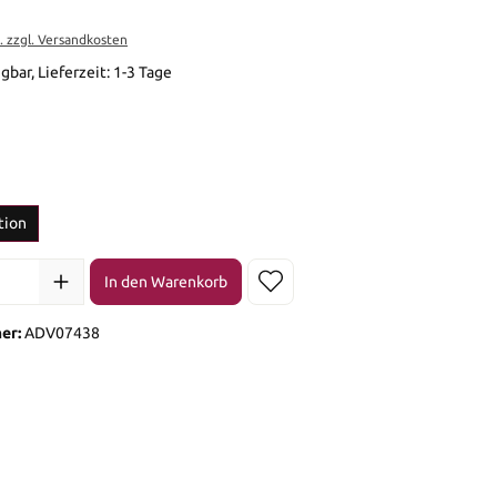
t. zzgl. Versandkosten
gbar, Lieferzeit: 1-3 Tage
en
en
tion
l: Gib den gewünschten Wert ein oder benutze die Schaltflächen 
In den Warenkorb
er:
ADV07438