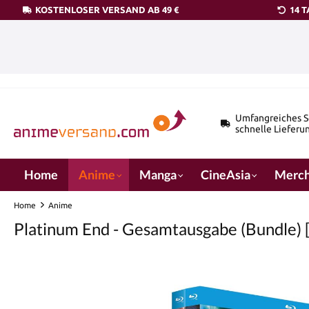
KOSTENLOSER VERSAND AB 49 €
14 
pringen
Zur Hauptnavigation springen
Umfangreiches S
schnelle Lieferu
Home
Anime
Manga
CineAsia
Merch
Home
Anime
Platinum End - Gesamtausgabe (Bundle) [
Bildergalerie überspringen