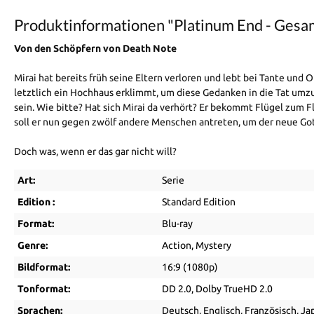
Produktinformationen "Platinum End - Gesam
Von den Schöpfern von Death Note
Mirai hat bereits früh seine Eltern verloren und lebt bei Tante und 
letztlich ein Hochhaus erklimmt, um diese Gedanken in die Tat umzu
sein. Wie bitte? Hat sich Mirai da verhört? Er bekommt Flügel zum F
soll er nun gegen zwölf andere Menschen antreten, um der neue G
Doch was, wenn er das gar nicht will?
Art:
Serie
Edition :
Standard Edition
Format:
Blu-ray
Genre:
Action
, Mystery
Bildformat:
16:9 (1080p)
Tonformat:
DD 2.0
, Dolby TrueHD 2.0
Sprachen:
Deutsch
, Englisch
, Französisch
, Ja