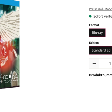
Preise inkl. MwS
Sofort verfü
auswähl
Format
Blu-ray
auswähl
Edition
Standard Edi
Produkt Anzah
Produktnumm