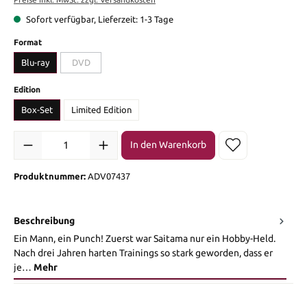
Sofort verfügbar, Lieferzeit: 1-3 Tage
auswählen
Format
Blu-ray
DVD
(Diese Option ist zurzeit nicht verfügbar.)
auswählen
Edition
Box-Set
Limited Edition
Produkt Anzahl: Gib den gewünschten Wert ein oder benutze die Sch
In den Warenkorb
Produktnummer:
ADV07437
Beschreibung
Ein Mann, ein Punch! Zuerst war Saitama nur ein Hobby-Held.
Nach drei Jahren harten Trainings so stark geworden, dass er
je…
Mehr