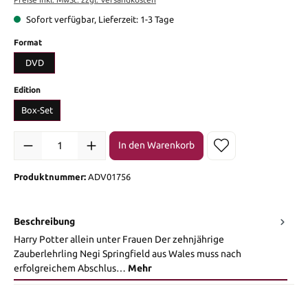
Sofort verfügbar, Lieferzeit: 1-3 Tage
auswählen
Format
DVD
auswählen
Edition
Box-Set
Produkt Anzahl: Gib den gewünschten Wert ein oder benutze die Sch
In den Warenkorb
Produktnummer:
ADV01756
Beschreibung
Harry Potter allein unter Frauen Der zehnjährige
Zauberlehrling Negi Springfield aus Wales muss nach
erfolgreichem Abschlus…
Mehr