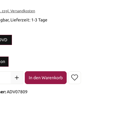
t. zzgl. Versandkosten
gbar, Lieferzeit: 1-3 Tage
en
DVD
en
ion
l: Gib den gewünschten Wert ein oder benutze die Schaltflächen 
In den Warenkorb
er:
ADV07809