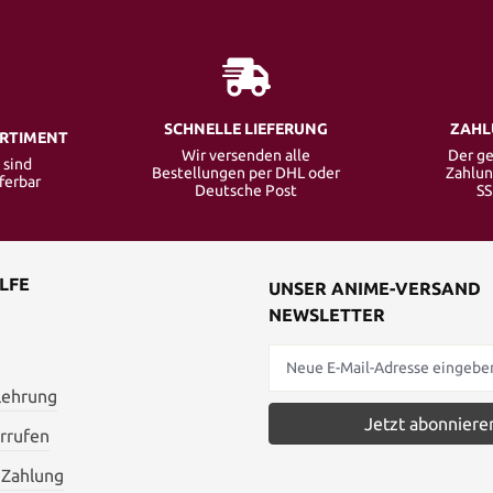
SCHNELLE LIEFERUNG
ZAHL
ORTIMENT
Wir versenden alle
Der ge
 sind
Bestellungen per DHL oder
Zahlun
eferbar
Deutsche Post
SS
LFE
UNSER ANIME-VERSAND
NEWSLETTER
lehrung
Jetzt abonniere
rrufen
 Zahlung