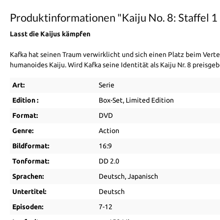
Produktinformationen "Kaiju No. 8: Staffel 
Lasst die Kaijus kämpfen
Kafka hat seinen Traum verwirklicht und sich einen Platz beim Vert
humanoides Kaiju. Wird Kafka seine Identität als Kaiju Nr. 8 preisg
Art:
Serie
Edition :
Box-Set
, Limited Edition
Format:
DVD
Genre:
Action
Bildformat:
16:9
Tonformat:
DD 2.0
Sprachen:
Deutsch
, Japanisch
Untertitel:
Deutsch
Episoden:
7-12