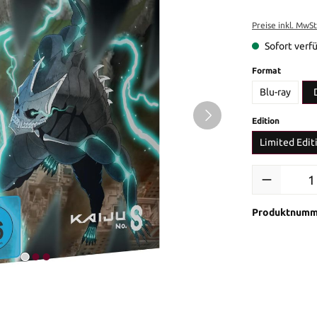
Preise inkl. MwS
Sofort verfü
auswähl
Format
Blu-ray
auswähl
Edition
Limited Edit
Produkt Anzah
Produktnumm