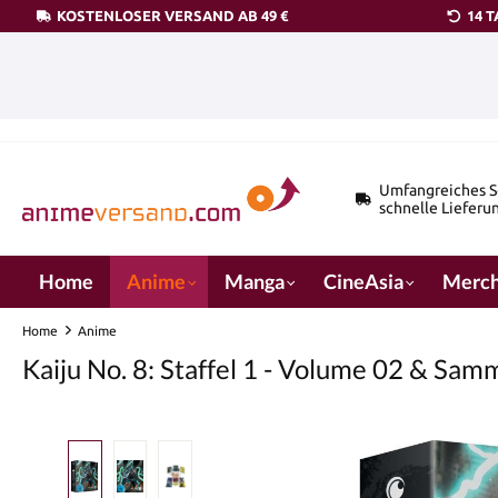
KOSTENLOSER VERSAND AB 49 €
14 
pringen
Zur Hauptnavigation springen
Umfangreiches S
schnelle Lieferu
Home
Anime
Manga
CineAsia
Merch
Home
Anime
Kaiju No. 8: Staffel 1 - Volume 02 & Sam
Bildergalerie überspringen