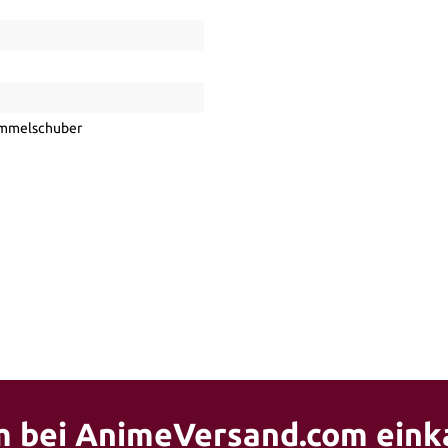
ammelschuber
 bei AnimeVersand.com eink