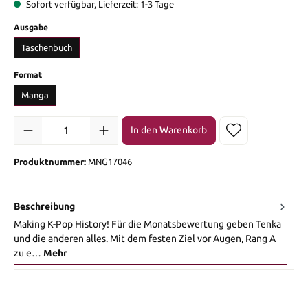
Sofort verfügbar, Lieferzeit: 1-3 Tage
auswählen
Ausgabe
Taschenbuch
auswählen
Format
Manga
Produkt Anzahl: Gib den gewünschten Wert ein oder benutze die Sch
In den Warenkorb
Produktnummer:
MNG17046
Beschreibung
Making K-Pop History! Für die Monatsbewertung geben Tenka
und die anderen alles. Mit dem festen Ziel vor Augen, Rang A
zu e…
Mehr