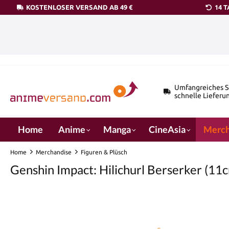
KOSTENLOSER VERSAND AB 49 €
14 
pringen
Zur Hauptnavigation springen
Umfangreiches S
schnelle Lieferu
Home
Anime
Manga
CineAsia
Merch
Home
Merchandise
Figuren & Plüsch
Genshin Impact: Hilichurl Berserker (11c
Bildergalerie überspringen