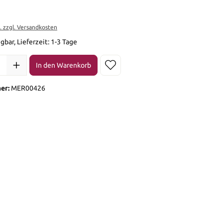
t. zzgl. Versandkosten
gbar, Lieferzeit: 1-3 Tage
l: Gib den gewünschten Wert ein oder benutze die Schaltflächen 
In den Warenkorb
er:
MER00426