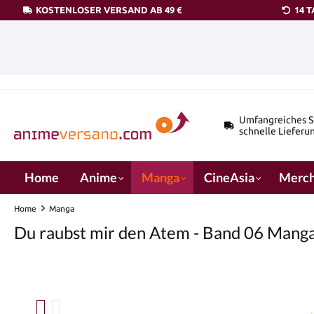
KOSTENLOSER VERSAND AB 49 €
14 
pringen
Zur Hauptnavigation springen
Umfangreiches S
schnelle Lieferu
Home
Anime
Manga
CineAsia
Merch
Home
Manga
Du raubst mir den Atem - Band 06 Mang
Bildergalerie überspringen