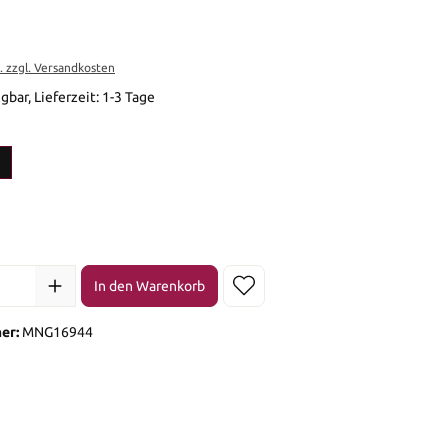
t. zzgl. Versandkosten
gbar, Lieferzeit: 1-3 Tage
len
h
en
l: Gib den gewünschten Wert ein oder benutze die Schaltflächen 
In den Warenkorb
er:
MNG16944