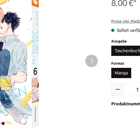
8,00 €*
Preise inkl. MwS
Sofort verfü
auswäh
Ausgabe
Taschenbuc
auswähl
Format
Manga
Produkt Anzah
Produktnumm