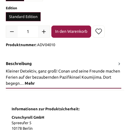
auswählen
Edition
Standard Edition
Produkt Anzahl: Gib den gewünschten Wert ein oder benutze die Sch
In den Warenkorb
Produktnummer:
ADV04010
Beschreibung
Kleiner Detektiv, ganz groß! Conan und seine Freunde machen
Ferien auf der bezaubernden Pazifikinsel Koumijima. Dort
begegn…
Mehr
Informationen zur Produktsicherheit:
Crunchyroll GmbH
Spreeufer 5
10178 Berlin