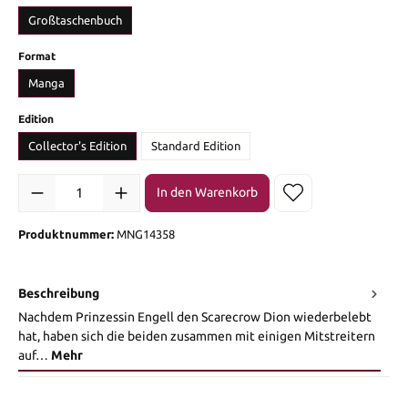
Großtaschenbuch
auswählen
Format
Manga
auswählen
Edition
Collector's Edition
Standard Edition
Produkt Anzahl: Gib den gewünschten Wert ein oder benutze die Sch
In den Warenkorb
Produktnummer:
MNG14358
Beschreibung
Nachdem Prinzessin Engell den Scarecrow Dion wiederbelebt
hat, haben sich die beiden zusammen mit einigen Mitstreitern
auf…
Mehr