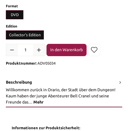
auswählen
Format
DVD
auswählen
Edition
Collector's Edition
Produkt Anzahl: Gib den gewünschten Wert ein oder benutze die Sch
In den Warenkorb
Produktnummer:
ADV05034
Beschreibung
Willkommen zurück in Orario, der Stadt über dem Dungeon!
Kaum haben der junge Abenteurer Bell Cranel und seine
Freunde das…
Mehr
Informationen zur Produktsicherheit: