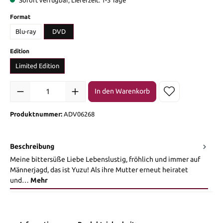
auswählen
Format
Blu-ray
DVD
auswählen
Edition
Limited Edition
Produkt Anzahl: Gib den gewünschten Wert ein oder benutze die Sch
In den Warenkorb
Produktnummer:
ADV06268
Beschreibung
Meine bittersüße Liebe Lebenslustig, fröhlich und immer auf
Männerjagd, das ist Yuzu! Als ihre Mutter erneut heiratet
und…
Mehr