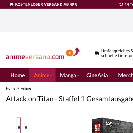
KOSTENLOSER VERSAND AB 49 €
14 
pringen
Zur Hauptnavigation springen
Umfangreiches S
schnelle Lieferu
Home
Anime
Manga
CineAsia
Merch
Home
Anime
Attack on Titan - Staffel 1 Gesamtausgab
Bildergalerie überspringen