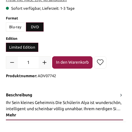
Sofort verfügbar, Lieferzeit: 1-3 Tage
auswählen
Format
Blu-ray
DVD
auswählen
Edition
Limited Edition
Produkt Anzahl: Gib den gewünschten Wert ein oder benutze die Sch
In den Warenkorb
Produktnummer:
ADV07742
Beschreibung
Ihr Sein kleines Geheimnis Die Schülerin Alya ist wunderschön,
intelligent und scheinbar völlig unnahbar. Ihrem nerdigen Si…
Mehr