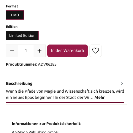
auswählen
Format
DVD
auswählen
Edition
Limited Edition
Produkt Anzahl: Gib den gewünschten Wert ein oder benutze die Sch
In den Warenkorb
Produktnummer:
ADV06385
Beschreibung
Wenn die Pfade von Magie und Wissenschaft sich kreuzen, wird
ein neues Epos beginnen! In der Stadt der Wi…
Mehr
Informationen zur Produktsicherheit:
AniMoon Publishing GmbH