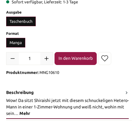
Sofort verfügbar, Lieferzeit: 1-3 Tage
auswählen
Ausgabe
Taschenbuch
auswählen
Format
Manga
Produkt Anzahl: Gib den gewünschten Wert ein oder benutze die Sch
In den Warenkorb
Produktnummer:
MNG10610
Beschreibung
Wow! Da sitzt Shiraishi jetzt mit diesem schnuckeligen Hetero-
Mann in einer 1-Zimmer-Wohnung und weiß nicht, wohin mit
sein…
Mehr